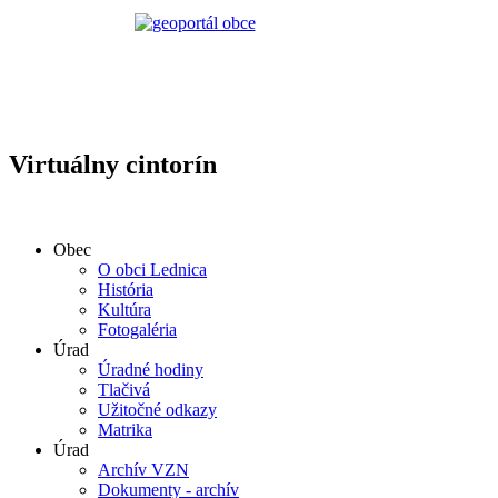
Virtuálny cintorín
Obec
O obci Lednica
História
Kultúra
Fotogaléria
Úrad
Úradné hodiny
Tlačivá
Užitočné odkazy
Matrika
Úrad
Archív VZN
Dokumenty - archív