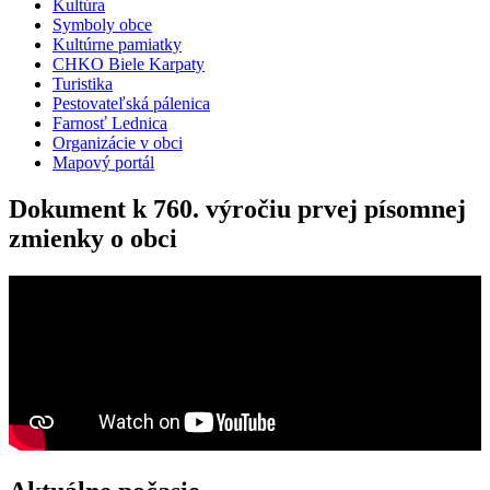
Kultúra
Symboly obce
Kultúrne pamiatky
CHKO Biele Karpaty
Turistika
Pestovateľská pálenica
Farnosť Lednica
Organizácie v obci
Mapový portál
Dokument k 760. výročiu prvej písomnej
zmienky o obci