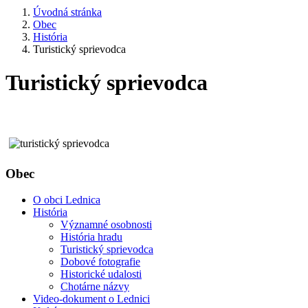
Úvodná stránka
Obec
História
Turistický sprievodca
Turistický sprievodca
Obec
O obci Lednica
História
Významné osobnosti
História hradu
Turistický sprievodca
Dobové fotografie
Historické udalosti
Chotárne názvy
Video-dokument o Lednici