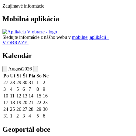
Zaujímavé informácie
Mobilná aplikácia
Sledujte informácie z nášho webu v
mobilnej aplikácii -
V OBRAZE.
Kalendár
August
2026
Po
Ut
St
Št
Pia
So
Ne
27
28
29
30
31
1
2
3
4
5
6
7
8
9
10
11
12
13
14
15
16
17
18
19
20
21
22
23
24
25
26
27
28
29
30
31
1
2
3
4
5
6
Geoportál obce