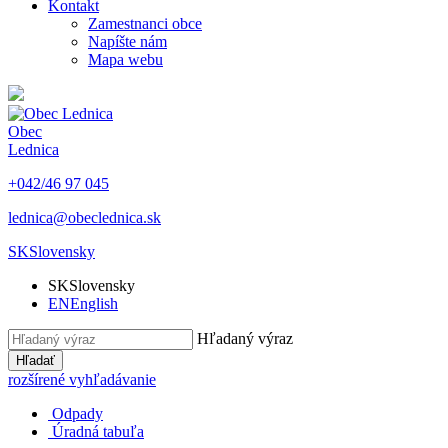
Kontakt
Zamestnanci obce
Napíšte nám
Mapa webu
Obec
Lednica
+042/46 97 045
lednica@obeclednica.sk
SK
Slovensky
SK
Slovensky
EN
English
Hľadaný výraz
Hľadať
rozšírené vyhľadávanie
Odpady
Úradná tabuľa