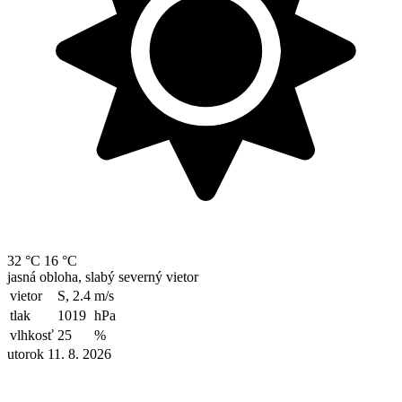
32 °C
16 °C
jasná obloha, slabý severný vietor
vietor
S, 2.4
m/s
tlak
1019
hPa
vlhkosť
25
%
utorok 11. 8. 2026