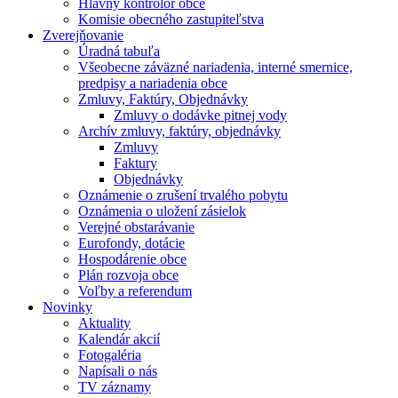
Hlavný kontrolór obce
Komisie obecného zastupiteľstva
Zverejňovanie
Úradná tabuľa
Všeobecne záväzné nariadenia, interné smernice,
predpisy a nariadenia obce
Zmluvy, Faktúry, Objednávky
Zmluvy o dodávke pitnej vody
Archív zmluvy, faktúry, objednávky
Zmluvy
Faktury
Objednávky
Oznámenie o zrušení trvalého pobytu
Oznámenia o uložení zásielok
Verejné obstarávanie
Eurofondy, dotácie
Hospodárenie obce
Plán rozvoja obce
Voľby a referendum
Novinky
Aktuality
Kalendár akcií
Fotogaléria
Napísali o nás
TV záznamy