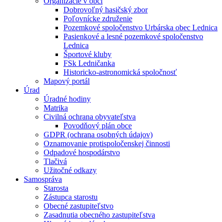
Organizácie v obci
Dobrovoľný hasičský zbor
Poľovnícke združenie
Pozemkové spoločenstvo Urbárska obec Lednica
Pasienkové a lesné pozemkové spoločenstvo
Lednica
Športové kluby
FSk Ledničanka
Historicko-astronomická spoločnosť
Mapový portál
Úrad
Úradné hodiny
Matrika
Civilná ochrana obyvateľstva
Povodňový plán obce
GDPR (ochrana osobných údajov)
Oznamovanie protispoločenskej činnosti
Odpadové hospodárstvo
Tlačivá
Užitočné odkazy
Samospráva
Starosta
Zástupca starostu
Obecné zastupiteľstvo
Zasadnutia obecného zastupiteľstva