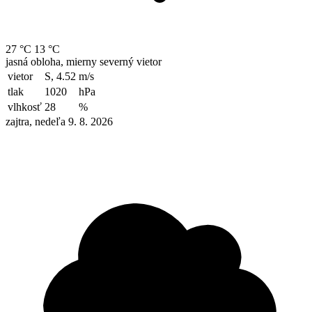
27 °C
13 °C
jasná obloha, mierny severný vietor
vietor
S, 4.52
m/s
tlak
1020
hPa
vlhkosť
28
%
zajtra, nedeľa 9. 8. 2026