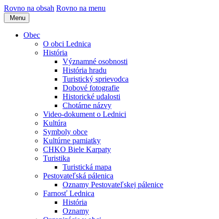
Rovno na obsah
Rovno na menu
Menu
Obec
O obci Lednica
História
Významné osobnosti
História hradu
Turistický sprievodca
Dobové fotografie
Historické udalosti
Chotárne názvy
Video-dokument o Lednici
Kultúra
Symboly obce
Kultúrne pamiatky
CHKO Biele Karpaty
Turistika
Turistická mapa
Pestovateľská pálenica
Oznamy Pestovateľskej pálenice
Farnosť Lednica
História
Oznamy