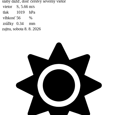
slabý dážď, dosť čerstvý severný vietor
vietor
S, 5.66
m/s
tlak
1019
hPa
vlhkosť
56
%
zrážky
0.34
mm
zajtra, sobota 8. 8. 2026