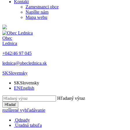
Kontakt
Zamestnanci obce
Napíšte nám
Mapa webu
Obec
Lednica
+042/46 97 045
lednica@obeclednica.sk
SK
Slovensky
SK
Slovensky
EN
English
Hľadaný výraz
Hľadať
rozšírené vyhľadávanie
Odpady
Úradná tabuľa