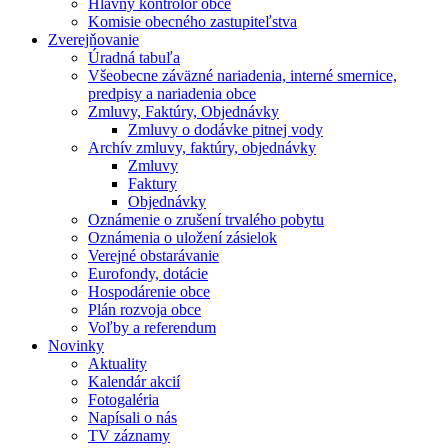
Hlavný kontrolór obce
Komisie obecného zastupiteľstva
Zverejňovanie
Úradná tabuľa
Všeobecne záväzné nariadenia, interné smernice,
predpisy a nariadenia obce
Zmluvy, Faktúry, Objednávky
Zmluvy o dodávke pitnej vody
Archív zmluvy, faktúry, objednávky
Zmluvy
Faktury
Objednávky
Oznámenie o zrušení trvalého pobytu
Oznámenia o uložení zásielok
Verejné obstarávanie
Eurofondy, dotácie
Hospodárenie obce
Plán rozvoja obce
Voľby a referendum
Novinky
Aktuality
Kalendár akcií
Fotogaléria
Napísali o nás
TV záznamy