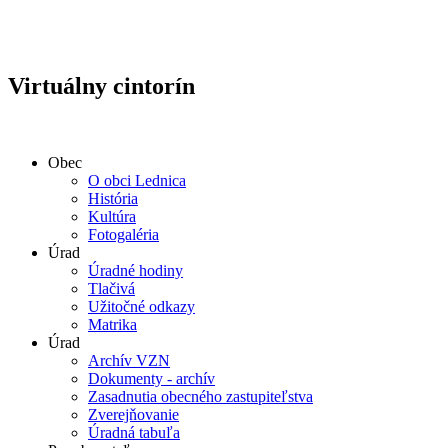
Virtuálny cintorín
Obec
O obci Lednica
História
Kultúra
Fotogaléria
Úrad
Úradné hodiny
Tlačivá
Užitočné odkazy
Matrika
Úrad
Archív VZN
Dokumenty - archív
Zasadnutia obecného zastupiteľstva
Zverejňovanie
Úradná tabuľa