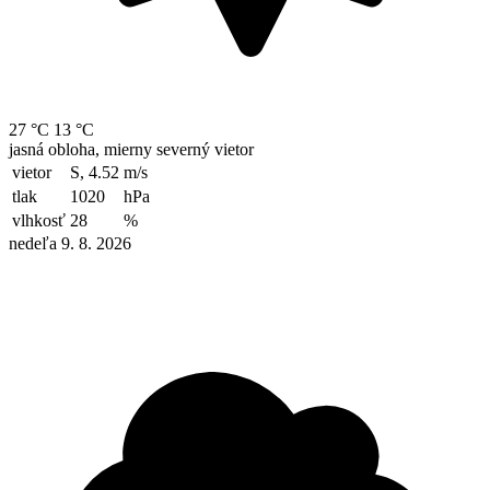
27 °C
13 °C
jasná obloha, mierny severný vietor
vietor
S, 4.52
m/s
tlak
1020
hPa
vlhkosť
28
%
nedeľa 9. 8. 2026