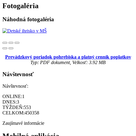
Fotogaléria
Náhodná fotogaléria
Prevádzkový poriadok pohrebiska a platný cenník poplatkov
Typ: PDF dokument, Velkosť: 3.92 MB
Návštevnosť
Návštevnosť:
ONLINE:
1
DNES:
3
TÝŽDEŇ:
553
CELKOM:
450358
Zaujímavé informácie
Mobilná aplikácia