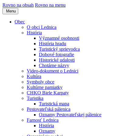
Rovno na obsah
Rovno na menu
Menu
Obec
O obci Lednica
História
Významné osobnosti
História hradu
Turistický sprievodca
Dobové fotografie
Historické udalosti
Chotárne názvy
Video-dokument o Lednici
Kultúra
Symboly obce
Kultúrne pamiatky
CHKO Biele Karpaty
Turistika
Turistická mapa
Pestovateľská pálenica
Oznamy Pestovateľskej pálenice
Farnosť Lednica
História
Oznamy