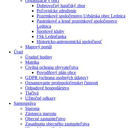
Organizácie v obci
Dobrovoľný hasičský zbor
Poľovnícke združenie
Pozemkové spoločenstvo Urbárska obec Lednica
Pasienkové a lesné pozemkové spoločenstvo
Lednica
Športové kluby
FSk Ledničanka
Historicko-astronomická spoločnosť
Mapový portál
Úrad
Úradné hodiny
Matrika
Civilná ochrana obyvateľstva
Povodňový plán obce
GDPR (ochrana osobných údajov)
Oznamovanie protispoločenskej činnosti
Odpadové hospodárstvo
Tlačivá
Užitočné odkazy
Samospráva
Starosta
Zástupca starostu
Obecné zastupiteľstvo
Zasadnutia obecného zastupiteľstva