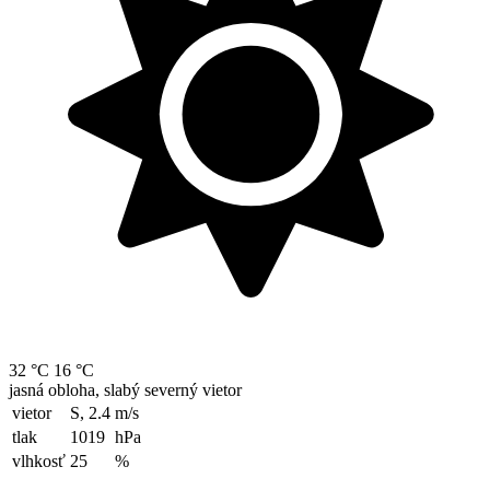
32 °C
16 °C
jasná obloha, slabý severný vietor
vietor
S, 2.4
m/s
tlak
1019
hPa
vlhkosť
25
%