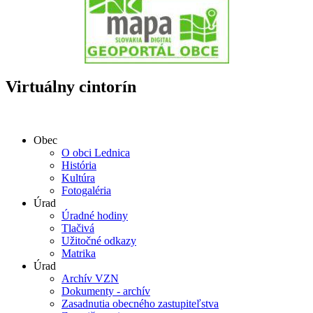
Virtuálny cintorín
Obec
O obci Lednica
História
Kultúra
Fotogaléria
Úrad
Úradné hodiny
Tlačivá
Užitočné odkazy
Matrika
Úrad
Archív VZN
Dokumenty - archív
Zasadnutia obecného zastupiteľstva