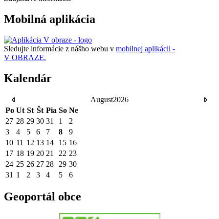
Mobilná aplikácia
Sledujte informácie z nášho webu v
mobilnej aplikácii -
V OBRAZE.
Kalendár
August
2026
Po
Ut
St
Št
Pia
So
Ne
27
28
29
30
31
1
2
3
4
5
6
7
8
9
10
11
12
13
14
15
16
17
18
19
20
21
22
23
24
25
26
27
28
29
30
31
1
2
3
4
5
6
Geoportál obce