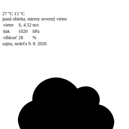
27 °C
13 °C
jasná obloha, mierny severný vietor
vietor
S, 4.52
m/s
tlak
1020
hPa
vlhkosť
28
%
zajtra, nedeľa 9. 8. 2026