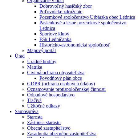
Organizácie v obci
Dobrovoľný hasičský zbor
Poľovnícke združenie
Pozemkové spoločenstvo Urbárska obec Lednica
Pasienkové a lesné pozemkové spoločenstvo
Lednica
Športové kluby
FSk Ledničanka
Historicko-astronomická spoločnosť
Mapový portál
Úrad
Úradné hodiny
Matrika
Civilná ochrana obyvateľstva
Povodňový plán obce
GDPR (ochrana osobných údajov)
Oznamovanie protispoločenskej činnosti
Odpadové hospodárstvo
Tlačivá
Užitočné odkazy
Samospráva
Starosta
Zástupca starostu
Obecné zastupiteľstvo
Zasadnutia obecného zastupiteľstva