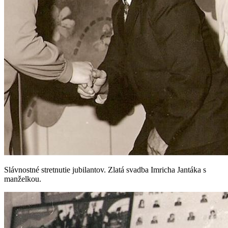
Slávnostné stretnutie jubilantov. Zlatá svadba Imricha Jantáka s
manželkou.