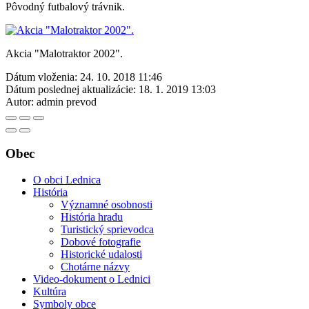
Pôvodný futbalový trávnik.
Akcia "Malotraktor 2002".
Dátum vloženia:
24. 10. 2018 11:46
Dátum poslednej aktualizácie:
18. 1. 2019 13:03
Autor:
admin prevod
Obec
O obci Lednica
História
Významné osobnosti
História hradu
Turistický sprievodca
Dobové fotografie
Historické udalosti
Chotárne názvy
Video-dokument o Lednici
Kultúra
Symboly obce