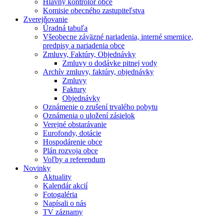
Hlavný kontrolór obce
Komisie obecného zastupiteľstva
Zverejňovanie
Úradná tabuľa
Všeobecne záväzné nariadenia, interné smernice,
predpisy a nariadenia obce
Zmluvy, Faktúry, Objednávky
Zmluvy o dodávke pitnej vody
Archív zmluvy, faktúry, objednávky
Zmluvy
Faktury
Objednávky
Oznámenie o zrušení trvalého pobytu
Oznámenia o uložení zásielok
Verejné obstarávanie
Eurofondy, dotácie
Hospodárenie obce
Plán rozvoja obce
Voľby a referendum
Novinky
Aktuality
Kalendár akcií
Fotogaléria
Napísali o nás
TV záznamy