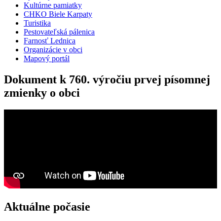
Kultúrne pamiatky
CHKO Biele Karpaty
Turistika
Pestovateľská pálenica
Farnosť Lednica
Organizácie v obci
Mapový portál
Dokument k 760. výročiu prvej písomnej
zmienky o obci
Aktuálne počasie