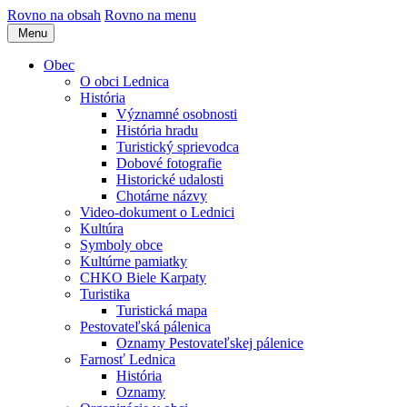
Rovno na obsah
Rovno na menu
Menu
Obec
O obci Lednica
História
Významné osobnosti
História hradu
Turistický sprievodca
Dobové fotografie
Historické udalosti
Chotárne názvy
Video-dokument o Lednici
Kultúra
Symboly obce
Kultúrne pamiatky
CHKO Biele Karpaty
Turistika
Turistická mapa
Pestovateľská pálenica
Oznamy Pestovateľskej pálenice
Farnosť Lednica
História
Oznamy