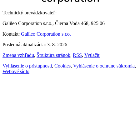
Technický prevádzkovateľ:
Galileo Corporation s.r.o., Čierna Voda 468, 925 06
Kontakt:
Galileo Corporation s.r.o.
Posledná aktualizácia: 3. 8. 2026
Zmena vzhľadu
,
Štruktúra stránok
,
RSS
,
Vytlačiť
Vyhlásenie o prístupnosti
,
Cookies
,
Vyhlásenie o ochrane súkromia
,
Webové sídlo