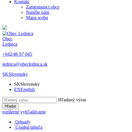
Kontakt
Zamestnanci obce
Napíšte nám
Mapa webu
Obec
Lednica
+042/46 97 045
lednica@obeclednica.sk
SK
Slovensky
SK
Slovensky
EN
English
Hľadaný výraz
Hľadať
rozšírené vyhľadávanie
Odpady
Úradná tabuľa