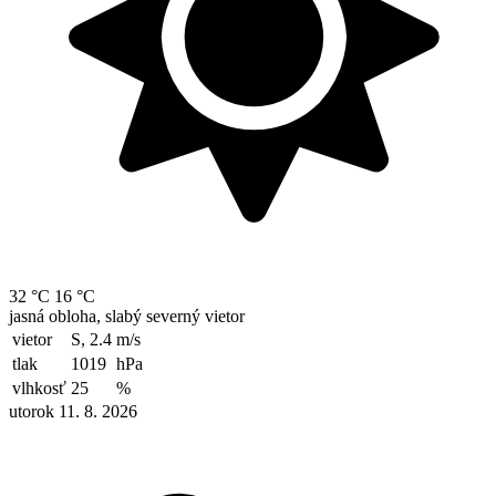
32 °C
16 °C
jasná obloha, slabý severný vietor
vietor
S, 2.4
m/s
tlak
1019
hPa
vlhkosť
25
%
utorok 11. 8. 2026