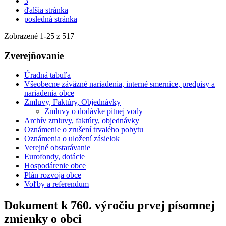
3
ďalšia stránka
posledná stránka
Zobrazené
1
-
25
z 517
Zverejňovanie
Úradná tabuľa
Všeobecne záväzné nariadenia, interné smernice, predpisy a
nariadenia obce
Zmluvy, Faktúry, Objednávky
Zmluvy o dodávke pitnej vody
Archív zmluvy, faktúry, objednávky
Oznámenie o zrušení trvalého pobytu
Oznámenia o uložení zásielok
Verejné obstarávanie
Eurofondy, dotácie
Hospodárenie obce
Plán rozvoja obce
Voľby a referendum
Dokument k 760. výročiu prvej písomnej
zmienky o obci