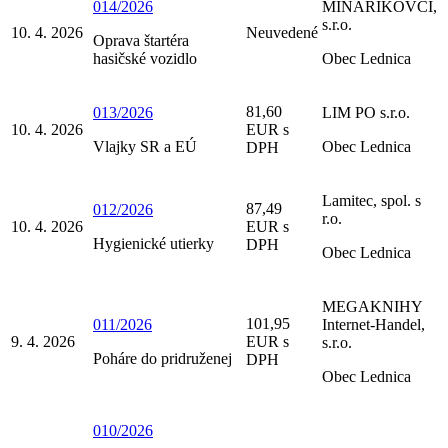
014/2026
MINÁRIKOVCI,
s.r.o.
10. 4. 2026
Neuvedené
Oprava štartéra
hasičské vozidlo
Obec Lednica
81,60
013/2026
LIM PO s.r.o.
10. 4. 2026
EUR s
Vlajky SR a EÚ
Obec Lednica
DPH
Lamitec, spol. s
87,49
012/2026
r.o.
10. 4. 2026
EUR s
Hygienické utierky
DPH
Obec Lednica
MEGAKNIHY
101,95
011/2026
Internet-Handel,
9. 4. 2026
EUR s
s.r.o.
Poháre do pridruženej
DPH
Obec Lednica
010/2026