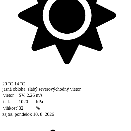
29 °C
14 °C
jasná obloha, slabý severovýchodný vietor
vietor
SV, 2.26
m/s
tlak
1020
hPa
vlhkosť
32
%
zajtra, pondelok 10. 8. 2026