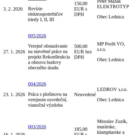
Peter Mazák
150,00
ELEKTROTYP
Revízie
3. 2. 2026
EUR s
elektrospotrebičov
DPH
Obec Lednica
triedy I, II, III
005/2026
MP Profit VO,
Verejné obstarávanie
500,00
s.r.o.
na stavebné práce na
27. 1. 2026
EUR bez
projekt Rekonštrukcia
DPH
Obec Lednica
a obnova budovy
obecného úradu
004/2026
LEDROV s.r.o.
Práca s plošinovu na
23. 1. 2026
Neuvedené
verejnom osvetleční,
Obec Lednica
vianočná výzdoba
Miroslav Zuzík,
003/2026
murárske,
185,00
klamptiarske a
16. 1. 2026
EUR s