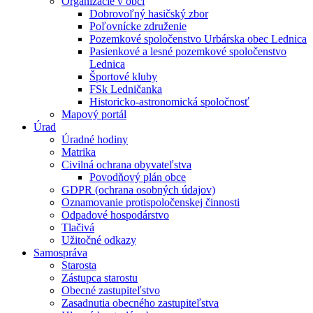
Organizácie v obci
Dobrovoľný hasičský zbor
Poľovnícke združenie
Pozemkové spoločenstvo Urbárska obec Lednica
Pasienkové a lesné pozemkové spoločenstvo
Lednica
Športové kluby
FSk Ledničanka
Historicko-astronomická spoločnosť
Mapový portál
Úrad
Úradné hodiny
Matrika
Civilná ochrana obyvateľstva
Povodňový plán obce
GDPR (ochrana osobných údajov)
Oznamovanie protispoločenskej činnosti
Odpadové hospodárstvo
Tlačivá
Užitočné odkazy
Samospráva
Starosta
Zástupca starostu
Obecné zastupiteľstvo
Zasadnutia obecného zastupiteľstva