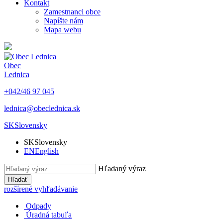
Kontakt
Zamestnanci obce
Napíšte nám
Mapa webu
Obec
Lednica
+042/46 97 045
lednica@obeclednica.sk
SK
Slovensky
SK
Slovensky
EN
English
Hľadaný výraz
Hľadať
rozšírené vyhľadávanie
Odpady
Úradná tabuľa