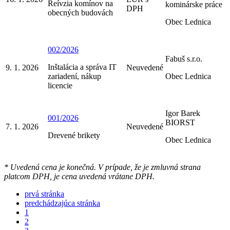
Reívzia komínov na
kominárske práce
DPH
obecných budovách
Obec Lednica
002/2026
Fabuš s.r.o.
Inštalácia a správa IT
9. 1. 2026
Neuvedené
zariadení, nákup
Obec Lednica
licencie
Igor Barek
001/2026
BIORST
7. 1. 2026
Neuvedené
Drevené brikety
Obec Lednica
* Uvedená cena je konečná. V prípade, že je zmluvná strana
platcom DPH, je cena uvedená vrátane DPH.
prvá stránka
predchádzajúca stránka
1
2