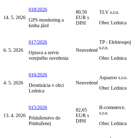
018/2026
80,50
TLV s.r.o.
14. 5. 2026
EUR s
GPS monitoring a
Obec Lednica
DPH
kniha jázd
017/2026
TP - Elektrospoj
s.r.o.
6. 5. 2026
Neuvedené
Oprava a servis
verejného osvetlenia
Obec Lednica
016/2026
Aquazoo s.r.o.
4. 5. 2026
Neuvedené
Deratizácia v obci
Obec Lednica
Lednica
015/2026
B-commerce,
82,65
s.r.o.
13. 4. 2026
EUR s
Príslušenstvo do
DPH
Pridruženej
Obec Lednica