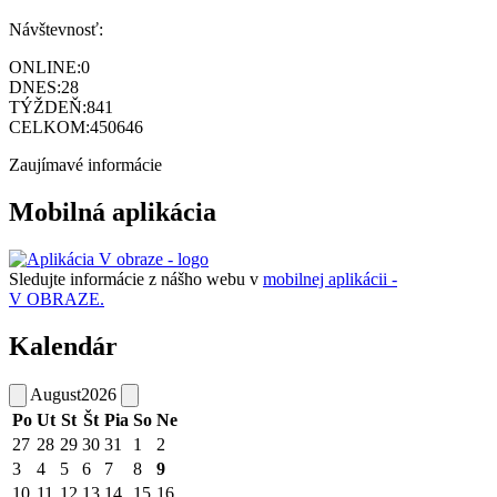
Návštevnosť:
ONLINE:
0
DNES:
28
TÝŽDEŇ:
841
CELKOM:
450646
Zaujímavé informácie
Mobilná aplikácia
Sledujte informácie z nášho webu v
mobilnej aplikácii -
V OBRAZE.
Kalendár
August
2026
Po
Ut
St
Št
Pia
So
Ne
27
28
29
30
31
1
2
3
4
5
6
7
8
9
10
11
12
13
14
15
16