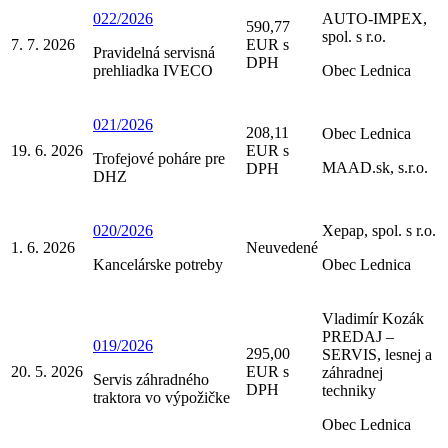
022/2026
AUTO-IMPEX,
590,77
spol. s r.o.
7. 7. 2026
EUR s
Pravidelná servisná
DPH
prehliadka IVECO
Obec Lednica
021/2026
208,11
Obec Lednica
19. 6. 2026
EUR s
Trofejové poháre pre
MAAD.sk, s.r.o.
DPH
DHZ
020/2026
Xepap, spol. s r.o.
1. 6. 2026
Neuvedené
Kancelárske potreby
Obec Lednica
Vladimír Kozák
PREDAJ –
019/2026
295,00
SERVIS, lesnej a
20. 5. 2026
EUR s
záhradnej
Servis záhradného
DPH
techniky
traktora vo výpožičke
Obec Lednica