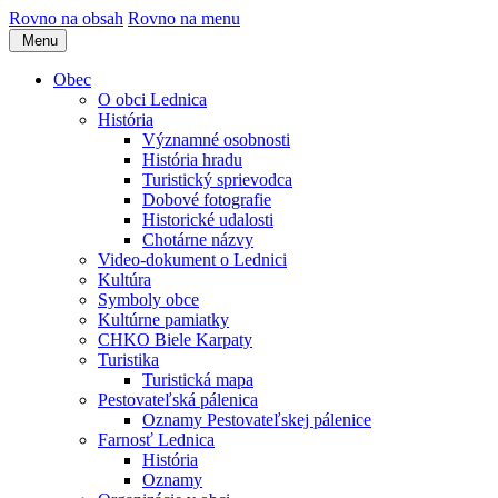
Rovno na obsah
Rovno na menu
Menu
Obec
O obci Lednica
História
Významné osobnosti
História hradu
Turistický sprievodca
Dobové fotografie
Historické udalosti
Chotárne názvy
Video-dokument o Lednici
Kultúra
Symboly obce
Kultúrne pamiatky
CHKO Biele Karpaty
Turistika
Turistická mapa
Pestovateľská pálenica
Oznamy Pestovateľskej pálenice
Farnosť Lednica
História
Oznamy