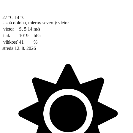
27 °C
14 °C
jasná obloha, mierny severný vietor
vietor
S, 5.14
m/s
tlak
1019
hPa
vlhkosť
41
%
streda 12. 8. 2026