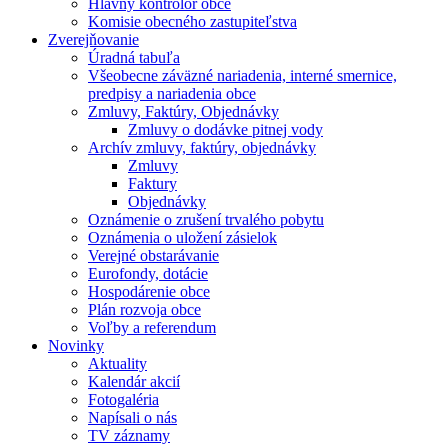
Hlavný kontrolór obce
Komisie obecného zastupiteľstva
Zverejňovanie
Úradná tabuľa
Všeobecne záväzné nariadenia, interné smernice,
predpisy a nariadenia obce
Zmluvy, Faktúry, Objednávky
Zmluvy o dodávke pitnej vody
Archív zmluvy, faktúry, objednávky
Zmluvy
Faktury
Objednávky
Oznámenie o zrušení trvalého pobytu
Oznámenia o uložení zásielok
Verejné obstarávanie
Eurofondy, dotácie
Hospodárenie obce
Plán rozvoja obce
Voľby a referendum
Novinky
Aktuality
Kalendár akcií
Fotogaléria
Napísali o nás
TV záznamy