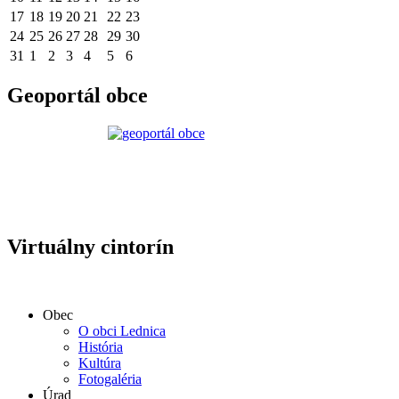
17
18
19
20
21
22
23
24
25
26
27
28
29
30
31
1
2
3
4
5
6
Geoportál obce
Virtuálny cintorín
Obec
O obci Lednica
História
Kultúra
Fotogaléria
Úrad