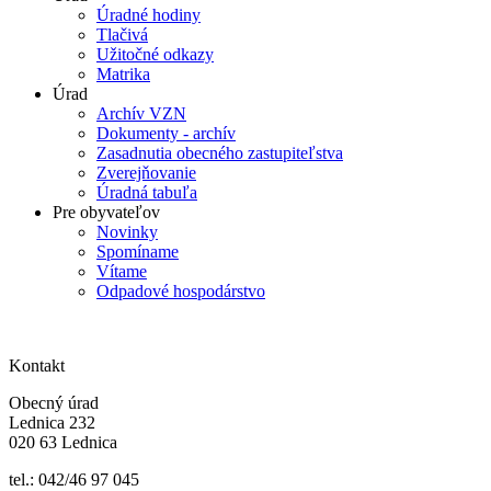
Úradné hodiny
Tlačivá
Užitočné odkazy
Matrika
Úrad
Archív VZN
Dokumenty - archív
Zasadnutia obecného zastupiteľstva
Zverejňovanie
Úradná tabuľa
Pre obyvateľov
Novinky
Spomíname
Vítame
Odpadové hospodárstvo
Kontakt
Obecný úrad
Lednica 232
020 63 Lednica
tel.: 042/46 97 045