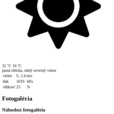
32 °C
16 °C
jasná obloha, slabý severný vietor
vietor
S, 2.4
m/s
tlak
1019
hPa
vlhkosť
25
%
Fotogaléria
Náhodná fotogaléria