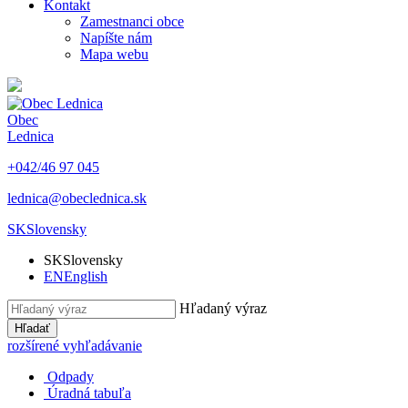
Kontakt
Zamestnanci obce
Napíšte nám
Mapa webu
Obec
Lednica
+042/46 97 045
lednica@obeclednica.sk
SK
Slovensky
SK
Slovensky
EN
English
Hľadaný výraz
Hľadať
rozšírené vyhľadávanie
Odpady
Úradná tabuľa