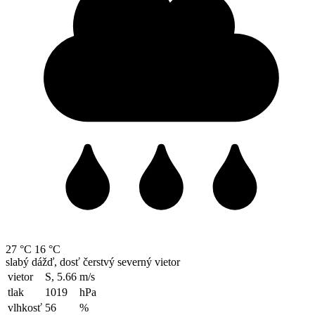
27 °C
16 °C
slabý dážď, dosť čerstvý severný vietor
vietor
S, 5.66
m/s
tlak
1019
hPa
vlhkosť
56
%