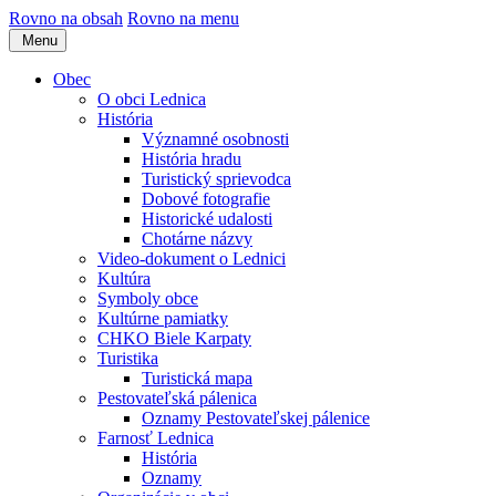
Rovno na obsah
Rovno na menu
Menu
Obec
O obci Lednica
História
Významné osobnosti
História hradu
Turistický sprievodca
Dobové fotografie
Historické udalosti
Chotárne názvy
Video-dokument o Lednici
Kultúra
Symboly obce
Kultúrne pamiatky
CHKO Biele Karpaty
Turistika
Turistická mapa
Pestovateľská pálenica
Oznamy Pestovateľskej pálenice
Farnosť Lednica
História
Oznamy