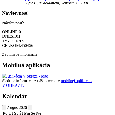
Typ: PDF dokument, Velkosť: 3.92 MB
Návštevnosť
Návštevnosť:
ONLINE:
0
DNES:
101
TÝŽDEŇ:
651
CELKOM:
450456
Zaujímavé informácie
Mobilná aplikácia
Sledujte informácie z nášho webu v
mobilnej aplikácii -
V OBRAZE.
Kalendár
August
2026
Po
Ut
St
Št
Pia
So
Ne