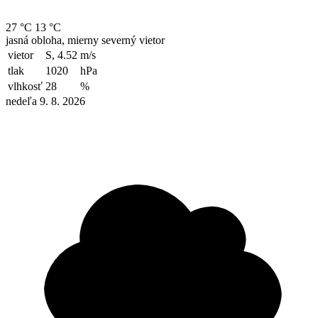
27 °C
13 °C
jasná obloha, mierny severný vietor
vietor
S, 4.52
m/s
tlak
1020
hPa
vlhkosť
28
%
nedeľa 9. 8. 2026