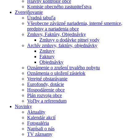
Hlavný kontrolór obce
Komisie obecného zastupiteľstva
Zverejňovanie
Úradná tabuľa
Všeobecne záväzné nariadenia, interné smernice,
predpisy a nariadenia obce
Zmluvy, Faktúry, Objednávky
Zmluvy o dodávke pitnej vody
Archív zmluvy, faktúry, objednávky
Zmluvy
Faktury
Objednávky
Oznámenie o zrušení trvalého pobytu
Oznámenia o uložení zásielok
Verejné obstarávanie
Eurofondy, dotácie
Hospodárenie obce
Plán rozvoja obce
Voľby a referendum
Novinky
Aktuality
Kalendár akcií
Fotogaléria
Napísali o nás
TV záznamy