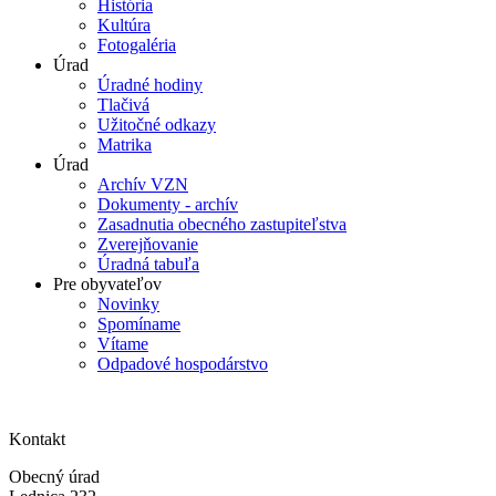
História
Kultúra
Fotogaléria
Úrad
Úradné hodiny
Tlačivá
Užitočné odkazy
Matrika
Úrad
Archív VZN
Dokumenty - archív
Zasadnutia obecného zastupiteľstva
Zverejňovanie
Úradná tabuľa
Pre obyvateľov
Novinky
Spomíname
Vítame
Odpadové hospodárstvo
Kontakt
Obecný úrad