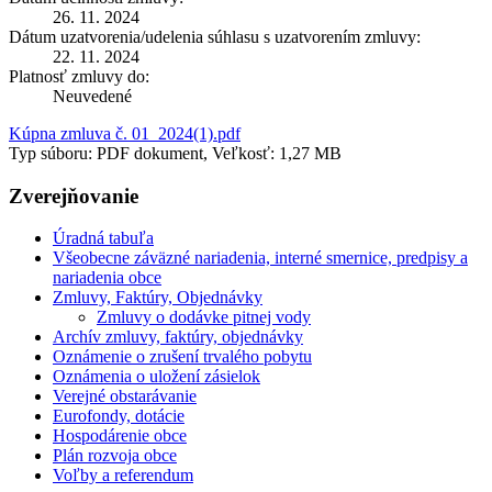
26. 11. 2024
Dátum uzatvorenia/udelenia súhlasu s uzatvorením zmluvy:
22. 11. 2024
Platnosť zmluvy do:
Neuvedené
Kúpna zmluva č. 01_2024(1).pdf
Typ súboru: PDF dokument, Veľkosť: 1,27 MB
Zverejňovanie
Úradná tabuľa
Všeobecne záväzné nariadenia, interné smernice, predpisy a
nariadenia obce
Zmluvy, Faktúry, Objednávky
Zmluvy o dodávke pitnej vody
Archív zmluvy, faktúry, objednávky
Oznámenie o zrušení trvalého pobytu
Oznámenia o uložení zásielok
Verejné obstarávanie
Eurofondy, dotácie
Hospodárenie obce
Plán rozvoja obce
Voľby a referendum