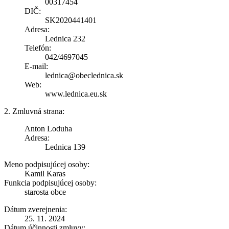
00317454
DIČ:
SK2020441401
Adresa:
Lednica 232
Telefón:
042/4697045
E-mail:
lednica@obeclednica.sk
Web:
www.lednica.eu.sk
2. Zmluvná strana:
Anton Loduha
Adresa:
Lednica 139
Meno podpisujúcej osoby:
Kamil Karas
Funkcia podpisujúcej osoby:
starosta obce
Dátum zverejnenia:
25. 11. 2024
Dátum účinnosti zmluvy: