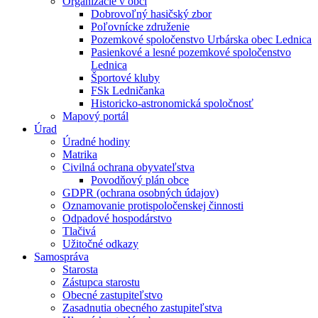
Organizácie v obci
Dobrovoľný hasičský zbor
Poľovnícke združenie
Pozemkové spoločenstvo Urbárska obec Lednica
Pasienkové a lesné pozemkové spoločenstvo
Lednica
Športové kluby
FSk Ledničanka
Historicko-astronomická spoločnosť
Mapový portál
Úrad
Úradné hodiny
Matrika
Civilná ochrana obyvateľstva
Povodňový plán obce
GDPR (ochrana osobných údajov)
Oznamovanie protispoločenskej činnosti
Odpadové hospodárstvo
Tlačivá
Užitočné odkazy
Samospráva
Starosta
Zástupca starostu
Obecné zastupiteľstvo
Zasadnutia obecného zastupiteľstva